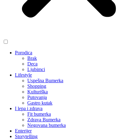
Porodica
Brak
Deca
Ljubimci
Lifestyle
Uspešna Bumerka
Shopping
Kulturiška
Putovanja
Gastro kutak
I lepa i zdrava
Fit bumerka
Zdrava Bumerka
Negovana bumerka
Enterijer
Storytelling