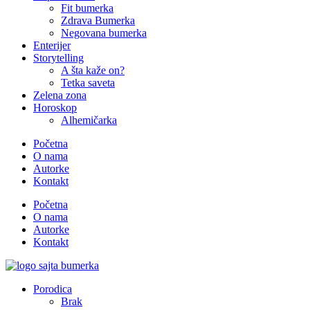
Fit bumerka
Zdrava Bumerka
Negovana bumerka
Enterijer
Storytelling
A šta kaže on?
Tetka saveta
Zelena zona
Horoskop
Alhemičarka
Početna
O nama
Autorke
Kontakt
Početna
O nama
Autorke
Kontakt
Porodica
Brak