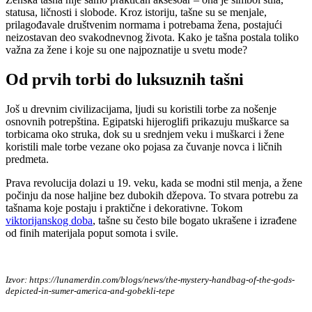
statusa, ličnosti i slobode. Kroz istoriju, tašne su se menjale,
prilagođavale društvenim normama i potrebama žena, postajući
neizostavan deo svakodnevnog života. Kako je tašna postala toliko
važna za žene i koje su one najpoznatije u svetu mode?
Od prvih torbi do luksuznih tašni
Još u drevnim civilizacijama, ljudi su koristili torbe za nošenje
osnovnih potrepština. Egipatski hijeroglifi prikazuju muškarce sa
torbicama oko struka, dok su u srednjem veku i muškarci i žene
koristili male torbe vezane oko pojasa za čuvanje novca i ličnih
predmeta.
Prava revolucija dolazi u 19. veku, kada se modni stil menja, a žene
počinju da nose haljine bez dubokih džepova. To stvara potrebu za
tašnama koje postaju i praktične i dekorativne. Tokom
viktorijanskog doba
, tašne su često bile bogato ukrašene i izrađene
od finih materijala poput somota i svile.
Izvor: https://lunamerdin.com/blogs/news/the-mystery-handbag-of-the-gods-
depicted-in-sumer-america-and-gobekli-tepe