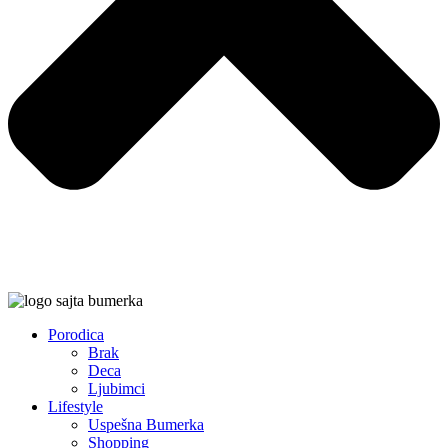
Porodica
Brak
Deca
Ljubimci
Lifestyle
Uspešna Bumerka
Shopping