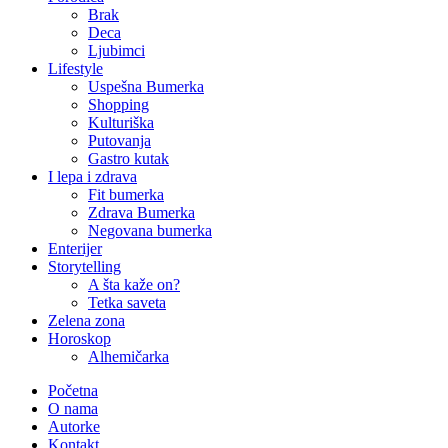
Brak
Deca
Ljubimci
Lifestyle
Uspešna Bumerka
Shopping
Kulturiška
Putovanja
Gastro kutak
I lepa i zdrava
Fit bumerka
Zdrava Bumerka
Negovana bumerka
Enterijer
Storytelling
A šta kaže on?
Tetka saveta
Zelena zona
Horoskop
Alhemičarka
Početna
O nama
Autorke
Kontakt