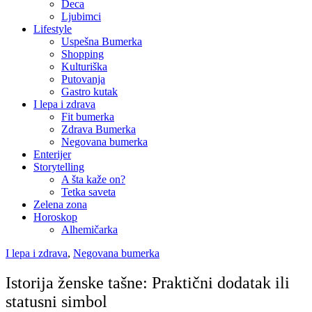
Deca
Ljubimci
Lifestyle
Uspešna Bumerka
Shopping
Kulturiška
Putovanja
Gastro kutak
I lepa i zdrava
Fit bumerka
Zdrava Bumerka
Negovana bumerka
Enterijer
Storytelling
A šta kaže on?
Tetka saveta
Zelena zona
Horoskop
Alhemičarka
I lepa i zdrava
,
Negovana bumerka
Istorija ženske tašne: Praktični dodatak ili
statusni simbol