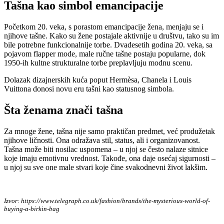
Tašna kao simbol emancipacije
Početkom 20. veka, s porastom emancipacije žena, menjaju se i
njihove tašne. Kako su žene postajale aktivnije u društvu, tako su im
bile potrebne funkcionalnije torbe. Dvadesetih godina 20. veka, sa
pojavom flapper mode, male ručne tašne postaju popularne, dok
1950-ih kultne strukturalne torbe preplavljuju modnu scenu.
Dolazak dizajnerskih kuća poput Hermèsa, Chanela i Louis
Vuittona donosi novu eru tašni kao statusnog simbola.
Šta ženama znači tašna
Za mnoge žene, tašna nije samo praktičan predmet, već produžetak
njihove ličnosti. Ona odražava stil, status, ali i organizovanost.
Tašna može biti nosilac uspomena – u njoj se često nalaze sitnice
koje imaju emotivnu vrednost. Takođe, ona daje osećaj sigurnosti –
u njoj su sve one male stvari koje čine svakodnevni život lakšim.
Izvor: https://www.telegraph.co.uk/fashion/brands/the-mysterious-world-of-
buying-a-birkin-bag