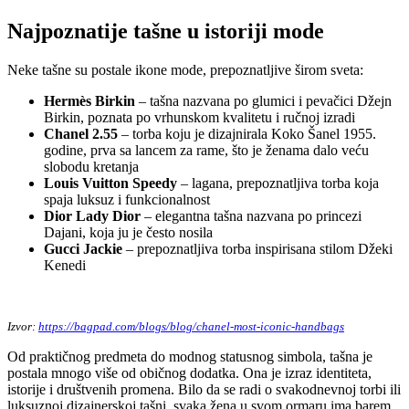
Najpoznatije tašne u istoriji mode
Neke tašne su postale ikone mode, prepoznatljive širom sveta:
Hermès Birkin
– tašna nazvana po glumici i pevačici Džejn
Birkin, poznata po vrhunskom kvalitetu i ručnoj izradi
Chanel 2.55
– torba koju je dizajnirala Koko Šanel 1955.
godine, prva sa lancem za rame, što je ženama dalo veću
slobodu kretanja
Louis Vuitton Speedy
– lagana, prepoznatljiva torba koja
spaja luksuz i funkcionalnost
Dior Lady Dior
– elegantna tašna nazvana po princezi
Dajani, koja ju je često nosila
Gucci Jackie
– prepoznatljiva torba inspirisana stilom Džeki
Kenedi
Izvor:
https://bagpad.com/blogs/blog/chanel-most-iconic-handbags
Od praktičnog predmeta do modnog statusnog simbola, tašna je
postala mnogo više od običnog dodatka. Ona je izraz identiteta,
istorije i društvenih promena. Bilo da se radi o svakodnevnoj torbi ili
luksuznoj dizajnerskoj tašni, svaka žena u svom ormaru ima barem