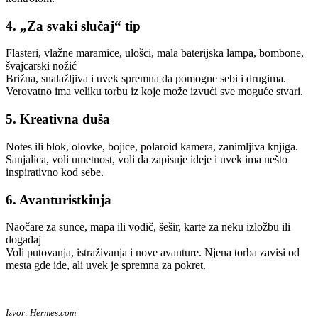
4. „Za svaki slučaj“ tip
Flasteri, vlažne maramice, ulošci, mala baterijska lampa, bombone,
švajcarski nožić
Brižna, snalažljiva i uvek spremna da pomogne sebi i drugima.
Verovatno ima veliku torbu iz koje može izvući sve moguće stvari.
5. Kreativna duša
Notes ili blok, olovke, bojice, polaroid kamera, zanimljiva knjiga.
Sanjalica, voli umetnost, voli da zapisuje ideje i uvek ima nešto
inspirativno kod sebe.
6. Avanturistkinja
Naočare za sunce, mapa ili vodič, šešir, karte za neku izložbu ili
događaj
Voli putovanja, istraživanja i nove avanture. Njena torba zavisi od
mesta gde ide, ali uvek je spremna za pokret.
Izvor: Hermes.com