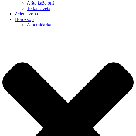
A šta kaže on?
Tetka saveta
Zelena zona
Horoskop
Alhemičarka