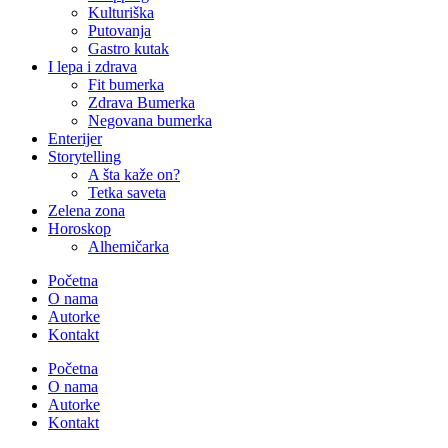
Kulturiška
Putovanja
Gastro kutak
I lepa i zdrava
Fit bumerka
Zdrava Bumerka
Negovana bumerka
Enterijer
Storytelling
A šta kaže on?
Tetka saveta
Zelena zona
Horoskop
Alhemičarka
Početna
O nama
Autorke
Kontakt
Početna
O nama
Autorke
Kontakt