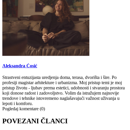
Aleksandra Ćosić
Strastveni entuzijasta uredjenja doma, terasa, dvorišta i šire. Po
profesiji magistar arhitekture i urbanizma. Moj pristup temi je moj
pristup životu - ljubav prema estetici, udobnosti i stvaranju prostora
koji donose radost i zadovoljstvo. Volim da istražujem najnovije
trendove i tehnike istovremeno naglašavajući važnost uživanja u
lepoti i komforu.
Pogledaj komentare (0)
POVEZANI ČLANCI