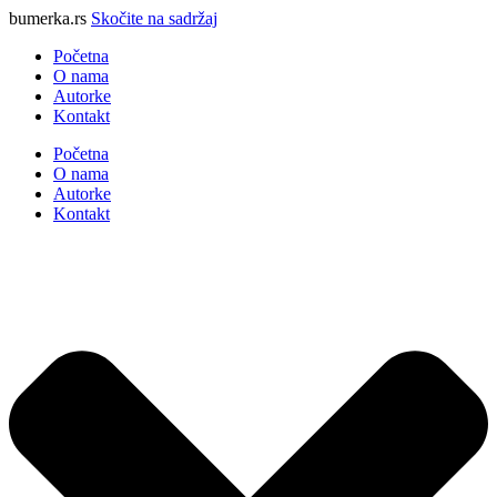
bumerka.rs
Skočite na sadržaj
Početna
O nama
Autorke
Kontakt
Početna
O nama
Autorke
Kontakt