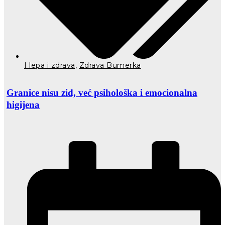
I lepa i zdrava
,
Zdrava Bumerka
Granice nisu zid, već psihološka i emocionalna
higijena