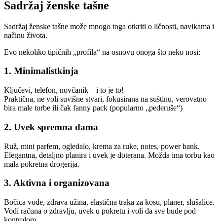
Sadržaj ženske tašne
Sadržaj ženske tašne može mnogo toga otkriti o ličnosti, navikama i
načinu života.
Evo nekoliko tipičnih „profila“ na osnovu onoga što neko nosi:
1. Minimalistkinja
Ključevi, telefon, novčanik – i to je to!
Praktična, ne voli suvišne stvari, fokusirana na suštinu, verovatno
bira male torbe ili čak fanny pack (popularno „pederuše“)
2. Uvek spremna dama
Ruž, mini parfem, ogledalo, krema za ruke, notes, power bank.
Elegantna, detaljno planira i uvek je doterana. Možda ima torbu kao
mala pokretna drogerija.
3. Aktivna i organizovana
Bočica vode, zdrava užina, elastična traka za kosu, planer, slušalice.
Vodi računa o zdravlju, uvek u pokretu i voli da sve bude pod
kontrolom.