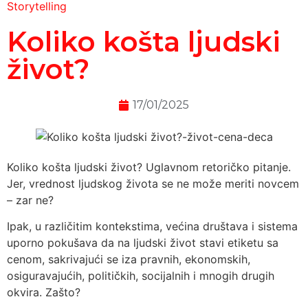
Storytelling
Koliko košta ljudski
život?
17/01/2025
Koliko košta ljudski život? Uglavnom retoričko pitanje.
Jer, vrednost ljudskog života se ne može meriti novcem
– zar ne?
Ipak, u različitim kontekstima, većina društava i sistema
uporno pokušava da na ljudski život stavi etiketu sa
cenom, sakrivajući se iza pravnih, ekonomskih,
osiguravajućih, političkih, socijalnih i mnogih drugih
okvira. Zašto?