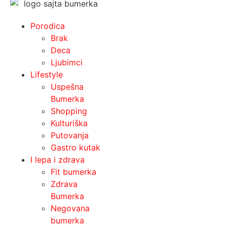
Porodica
Brak
Deca
Ljubimci
Lifestyle
Uspešna
Bumerka
Shopping
Kulturiška
Putovanja
Gastro kutak
I lepa i zdrava
Fit bumerka
Zdrava
Bumerka
Negovana
bumerka