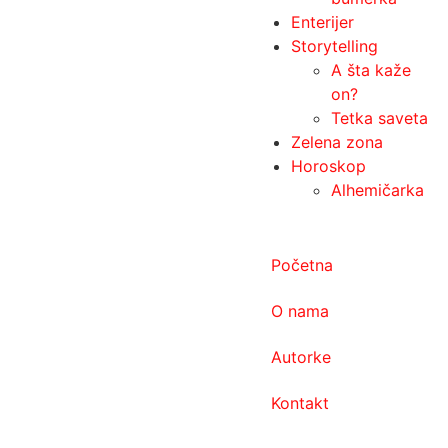
Enterijer
Storytelling
A šta kaže
on?
Tetka saveta
Zelena zona
Horoskop
Alhemičarka
Početna
O nama
Autorke
Kontakt