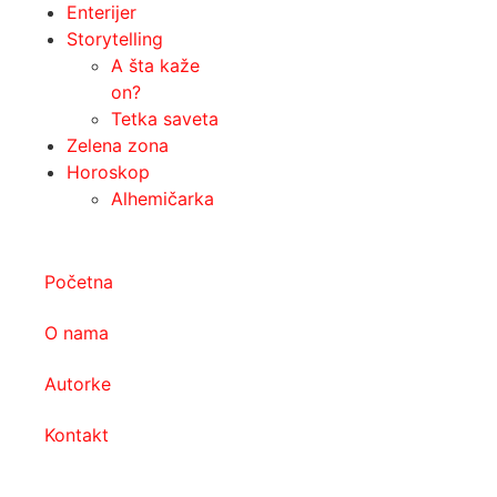
Enterijer
Storytelling
A šta kaže
on?
Tetka saveta
Zelena zona
Horoskop
Alhemičarka
Početna
O nama
Autorke
Kontakt