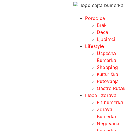
Porodica
Brak
Deca
Ljubimci
Lifestyle
Uspešna
Bumerka
Shopping
Kulturiška
Putovanja
Gastro kutak
I lepa i zdrava
Fit bumerka
Zdrava
Bumerka
Negovana
bumerka