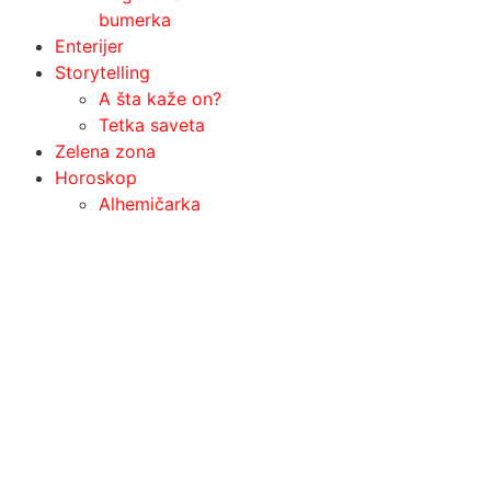
bumerka
Enterijer
Storytelling
A šta kaže on?
Tetka saveta
Zelena zona
Horoskop
Alhemičarka