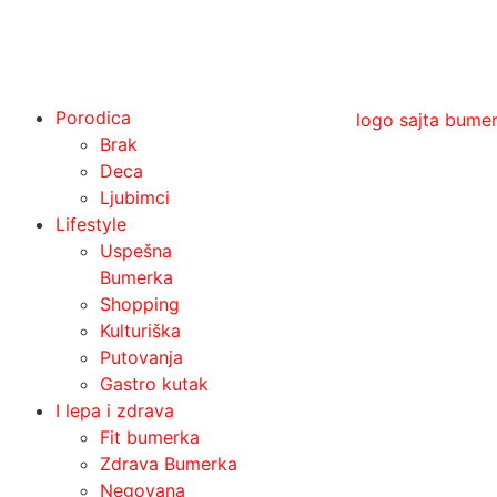
Porodica
Brak
Deca
Ljubimci
Lifestyle
Uspešna
Bumerka
Shopping
Kulturiška
Putovanja
Gastro kutak
I lepa i zdrava
Fit bumerka
Zdrava Bumerka
Negovana