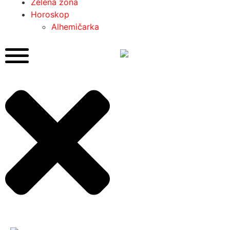
Zelena zona
Horoskop
Alhemičarka