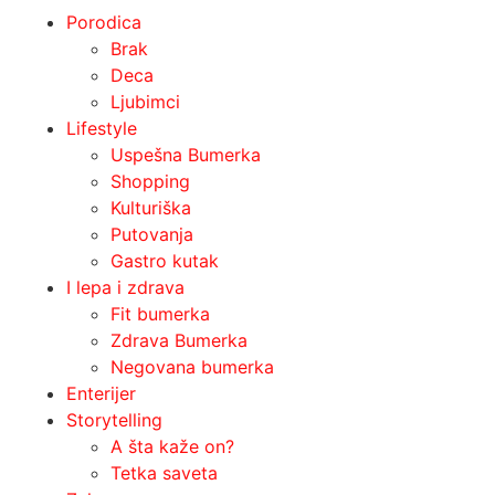
Porodica
Brak
Deca
Ljubimci
Lifestyle
Uspešna Bumerka
Shopping
Kulturiška
Putovanja
Gastro kutak
I lepa i zdrava
Fit bumerka
Zdrava Bumerka
Negovana bumerka
Enterijer
Storytelling
A šta kaže on?
Tetka saveta