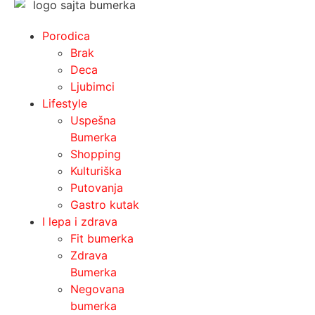
Porodica
Brak
Deca
Ljubimci
Lifestyle
Uspešna
Bumerka
Shopping
Kulturiška
Putovanja
Gastro kutak
I lepa i zdrava
Fit bumerka
Zdrava
Bumerka
Negovana
bumerka