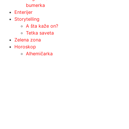
bumerka
Enterijer
Storytelling
A šta kaže on?
Tetka saveta
Zelena zona
Horoskop
Alhemičarka