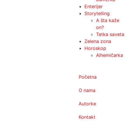
Enterijer
Storytelling
A šta kaže
on?
Tetka saveta
Zelena zona
Horoskop
Alhemičarka
Početna
O nama
Autorke
Kontakt