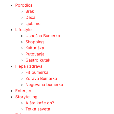
Porodica
Brak
Deca
Ljubimci
Lifestyle
Uspešna Bumerka
Shopping
Kulturiška
Putovanja
Gastro kutak
I lepa i zdrava
Fit bumerka
Zdrava Bumerka
Negovana bumerka
Enterijer
Storytelling
A šta kaže on?
Tetka saveta