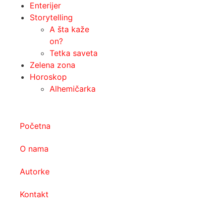
Enterijer
Storytelling
A šta kaže
on?
Tetka saveta
Zelena zona
Horoskop
Alhemičarka
Početna
O nama
Autorke
Kontakt