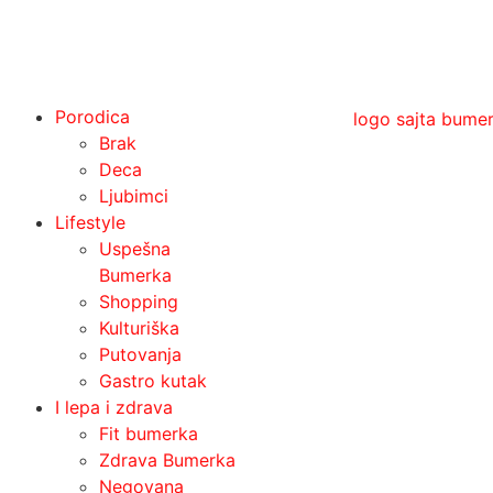
Porodica
Brak
Deca
Ljubimci
Lifestyle
Uspešna
Bumerka
Shopping
Kulturiška
Putovanja
Gastro kutak
I lepa i zdrava
Fit bumerka
Zdrava Bumerka
Negovana