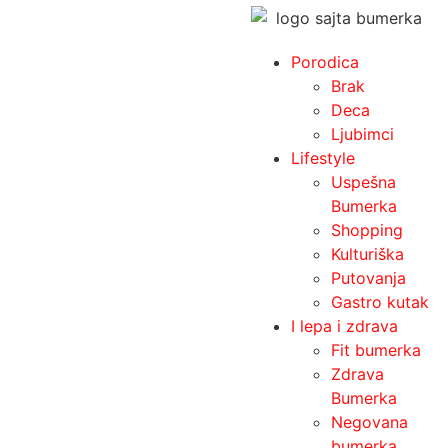
Porodica
Brak
Deca
Ljubimci
Lifestyle
Uspešna
Bumerka
Shopping
Kulturiška
Putovanja
Gastro kutak
I lepa i zdrava
Fit bumerka
Zdrava
Bumerka
Negovana
bumerka