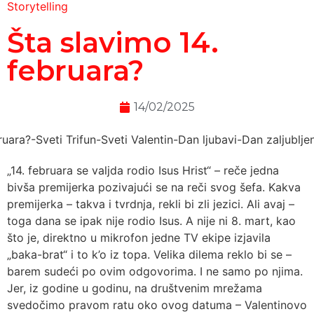
Storytelling
Šta slavimo 14.
februara?
14/02/2025
„14. februara se valjda rodio Isus Hrist“ – reče jedna
bivša premijerka pozivajući se na reči svog šefa. Kakva
premijerka – takva i tvrdnja, rekli bi zli jezici. Ali avaj –
toga dana se ipak nije rodio Isus. A nije ni 8. mart, kao
što je, direktno u mikrofon jedne TV ekipe izjavila
„baka-brat“ i to k’o iz topa. Velika dilema reklo bi se –
barem sudeći po ovim odgovorima. I ne samo po njima.
Jer, iz godine u godinu, na društvenim mrežama
svedočimo pravom ratu oko ovog datuma – Valentinovo