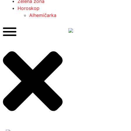
Zelena zona
Horoskop
Alhemičarka