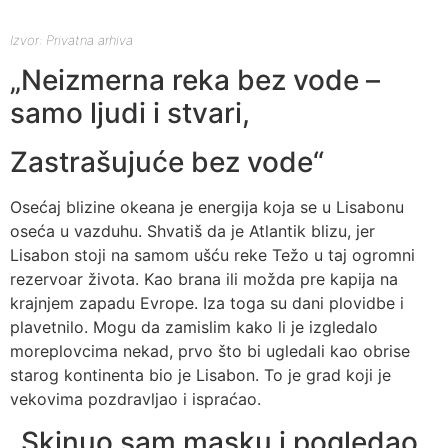
Izvor: Privatna arhiva
„Neizmerna reka bez vode –
samo ljudi i stvari,
Zastrašujuće bez vode“
Osećaj blizine okeana je energija koja se u Lisabonu
oseća u vazduhu. Shvatiš da je Atlantik blizu, jer
Lisabon stoji na samom ušću reke Težo u taj ogromni
rezervoar života. Kao brana ili možda pre kapija na
krajnjem zapadu Evrope. Iza toga su dani plovidbe i
plavetnilo. Mogu da zamislim kako li je izgledalo
moreplovcima nekad, prvo što bi ugledali kao obrise
starog kontinenta bio je Lisabon. To je grad koji je
vekovima pozdravljao i ispraćao.
„Skinuo sam masku i pogledao