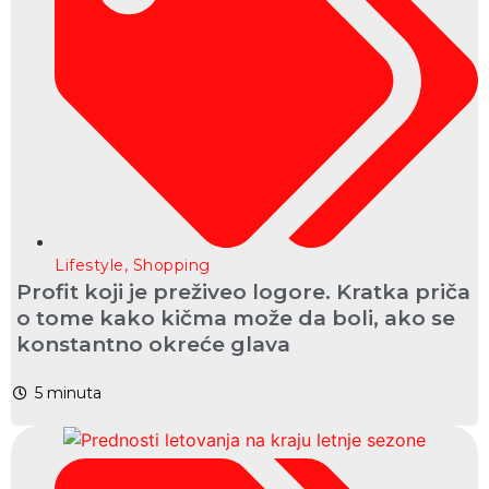
Lifestyle
,
Shopping
Profit koji je preživeo logore. Kratka priča
o tome kako kičma može da boli, ako se
konstantno okreće glava
5
minuta