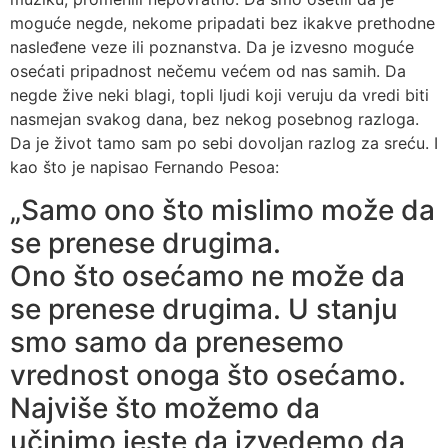
moguće negde, nekome pripadati bez ikakve prethodne
nasleđene veze ili poznanstva. Da je izvesno moguće
osećati pripadnost nečemu većem od nas samih. Da
negde žive neki blagi, topli ljudi koji veruju da vredi biti
nasmejan svakog dana, bez nekog posebnog razloga.
Da je život tamo sam po sebi dovoljan razlog za sreću. I
kao što je napisao Fernando Pesoa:
„Samo ono što mislimo može da
se prenese drugima.
Ono što osećamo ne može da
se prenese drugima. U stanju
smo samo da prenesemo
vrednost onoga što osećamo.
Najviše što možemo da
učinimo jeste da izvedemo da