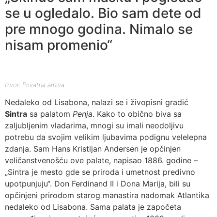
se u ogledalo. Bio sam dete od
pre mnogo godina. Nimalo se
nisam promenio“
Izvor: Privatna arhiva
Nedaleko od Lisabona, nalazi se i živopisni gradić
Sintra
sa palatom
Penja
. Kako to obično biva sa
zaljubljenim vladarima, mnogi su imali neodoljivu
potrebu da svojim velikim ljubavima podignu velelepna
zdanja. Sam Hans Kristijan Andersen je opčinjen
veličanstvenošću ove palate, napisao 1886. godine –
„Sintra je mesto gde se priroda i umetnost predivno
upotpunjuju“. Don Ferdinand II i Dona Marija, bili su
opčinjeni prirodom starog manastira nadomak Atlantika
nedaleko od Lisabona. Sama palata je započeta