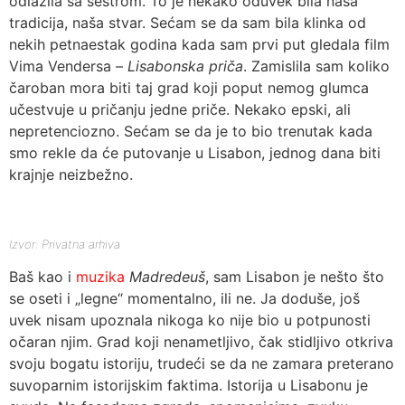
odlazila sa sestrom. To je nekako oduvek bila naša
tradicija, naša stvar. Sećam se da sam bila klinka od
nekih petnaestak godina kada sam prvi put gledala film
Vima Vendersa –
Lisabonska priča
. Zamislila sam koliko
čaroban mora biti taj grad koji poput nemog glumca
učestvuje u pričanju jedne priče. Nekako epski, ali
nepretenciozno. Sećam se da je to bio trenutak kada
smo rekle da će putovanje u Lisabon, jednog dana biti
krajnje neizbežno.
Izvor: Privatna arhiva
Baš kao i
muzika
Madredeuš
, sam Lisabon je nešto što
se oseti i „legne“ momentalno, ili ne. Ja doduše, još
uvek nisam upoznala nikoga ko nije bio u potpunosti
očaran njim. Grad koji nenametljivo, čak stidljivo otkriva
svoju bogatu istoriju, trudeći se da ne zamara preterano
suvoparnim istorijskim faktima. Istorija u Lisabonu je