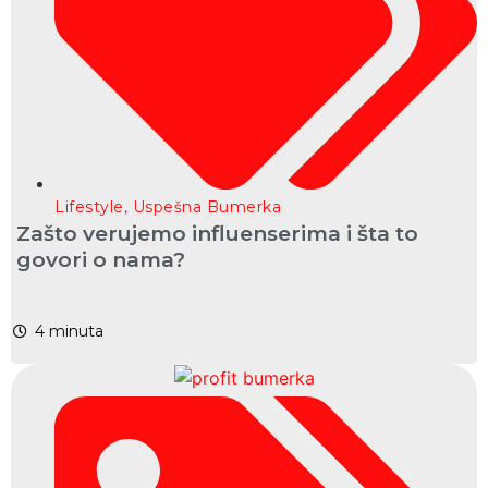
Lifestyle
,
Uspešna Bumerka
Zašto verujemo influenserima i šta to
govori o nama?
4
minuta