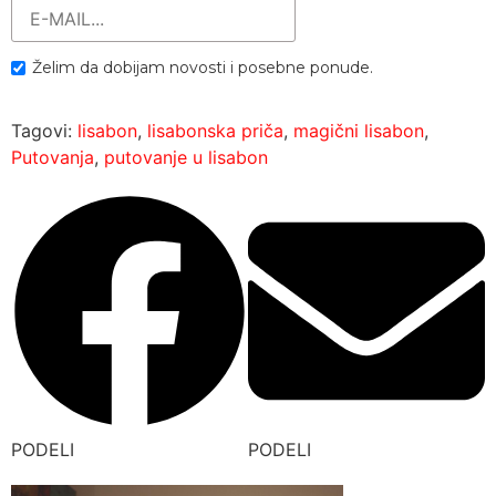
Želim da dobijam novosti i posebne ponude.
Tagovi:
lisabon
,
lisabonska priča
,
magični lisabon
,
Putovanja
,
putovanje u lisabon
PODELI
PODELI