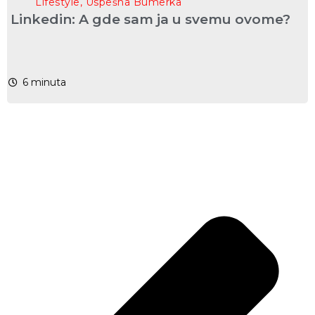
Lifestyle
,
Uspešna Bumerka
Linkedin: A gde sam ja u svemu ovome?
6
minuta