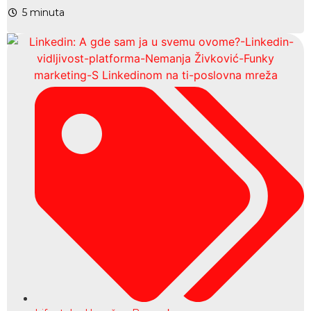
5
minuta