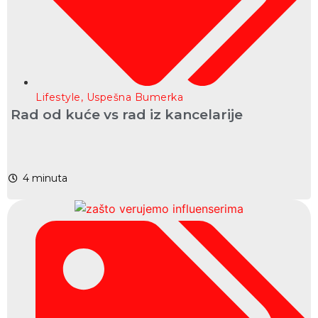
Lifestyle
,
Uspešna Bumerka
Rad od kuće vs rad iz kancelarije
4
minuta