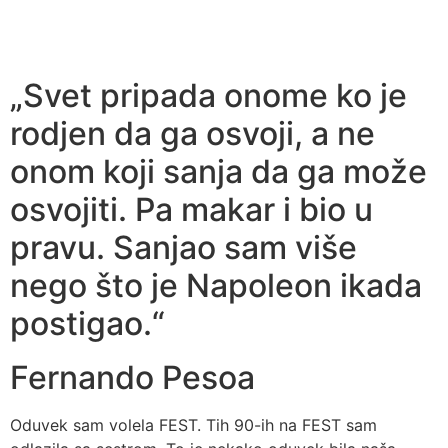
„Svet pripada onome ko je
rodjen da ga osvoji, a ne
onom koji sanja da ga može
osvojiti. Pa makar i bio u
pravu. Sanjao sam više
nego što je Napoleon ikada
postigao.“
Fernando Pesoa
Oduvek sam volela FEST. Tih 90-ih na FEST sam