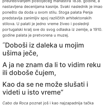
preuređivanjem postojećeg manastira 1838. godine, a
nastavljena decenijama kasnije. Svaki naslednik je imao
ponešto da doda u svom stilu. Stoga palata Penja
predstavlja zanimljiv spoj različitih arhitektonskih
stilova. U palati je jedno vreme živeo i poslednji
portugalski kralj sve do svog odlaska iz zemlje, a 1910.
godine palata je pretvorena u muzej.
˝Doboši iz daleka u mojim
ušima ječe,
A ja ne znam da li to vidim reku
ili doboše čujem,
Kao da se ne može slušati i
videti u isto vreme“
Cabo da Roca
poznat još i kao najzapadnija tačka