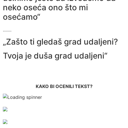
neko oseća ono što mi
osećamo“
…….
„Zašto ti gledaš grad udaljeni?
Tvoja je duša grad udaljeni“
KAKO BI OCENILI TEKST?