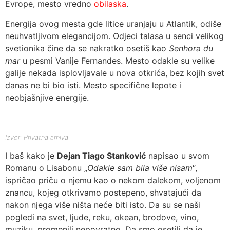
Evrope, mesto vredno
obilaska
.
Energija ovog mesta gde litice uranjaju u Atlantik, odiše
neuhvatljivom elegancijom. Odjeci talasa u senci velikog
svetionika čine da se nakratko osetiš kao
Senhora du
mar
u pesmi Vanije Fernandes. Mesto odakle su velike
galije nekada isplovljavale u nova otkrića, bez kojih svet
danas ne bi bio isti. Mesto specifične lepote i
neobjašnjive energije.
Izvor: Privatna arhiva
I baš kako je
Dejan Tiago Stanković
napisao u svom
Romanu o Lisabonu „
Odakle sam bila više nisam
“,
ispričao priču o njemu kao o nekom dalekom, voljenom
znancu, kojeg otkrivamo postepeno, shvatajući da
nakon njega više ništa neće biti isto. Da su se naši
pogledi na svet, ljude, reku, okean, brodove, vino,
muziku, promenili nepovratno. Da smo osetili da je