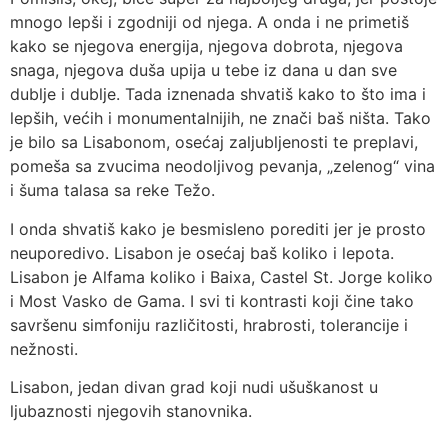
mnogo lepši i zgodniji od njega. A onda i ne primetiš
kako se njegova energija, njegova dobrota, njegova
snaga, njegova duša upija u tebe iz dana u dan sve
dublje i dublje. Tada iznenada shvatiš kako to što ima i
lepših, većih i monumentalnijih, ne znači baš ništa. Tako
je bilo sa Lisabonom, osećaj zaljubljenosti te preplavi,
pomeša sa zvucima neodoljivog pevanja, „zelenog“ vina
i šuma talasa sa reke Težo.
I onda shvatiš kako je besmisleno porediti jer je prosto
neuporedivo. Lisabon je osećaj baš koliko i lepota.
Lisabon je Alfama koliko i Baixa, Castel St. Jorge koliko
i Most Vasko de Gama. I svi ti kontrasti koji čine tako
savršenu simfoniju različitosti, hrabrosti, tolerancije i
nežnosti.
Lisabon, jedan divan grad koji nudi ušuškanost u
ljubaznosti njegovih stanovnika.