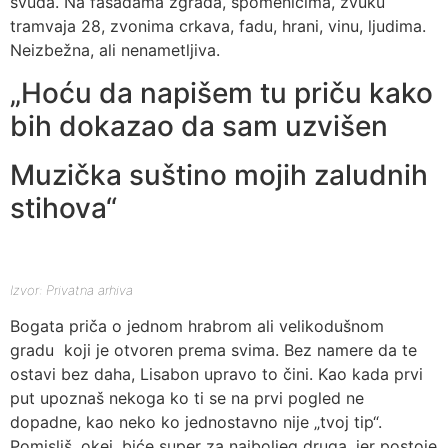
svuda. Na fasadama zgrada, spomenicima, zvuku
tramvaja 28, zvonima crkava, fadu, hrani, vinu, ljudima.
Neizbežna, ali nenametljiva.
„Hoću da napišem tu priču kako
bih dokazao da sam uzvišen
Muzička suštino mojih zaludnih
stihova“
Izvor: Privatna arhiva
Bogata priča o jednom hrabrom ali velikodušnom
gradu koji je otvoren prema svima. Bez namere da te
ostavi bez daha, Lisabon upravo to čini. Kao kada prvi
put upoznaš nekoga ko ti se na prvi pogled ne
dopadne, kao neko ko jednostavno nije „tvoj tip“.
Pomisliš, okej, biće super za najboljeg druga, jer postoje