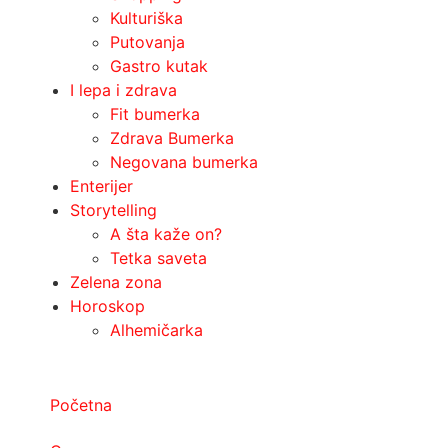
Kulturiška
Putovanja
Gastro kutak
I lepa i zdrava
Fit bumerka
Zdrava Bumerka
Negovana bumerka
Enterijer
Storytelling
A šta kaže on?
Tetka saveta
Zelena zona
Horoskop
Alhemičarka
Početna